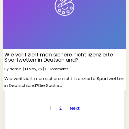
Wie verifiziert man sichere nicht lizenzierte
Sportwetten in Deutschland?
By
admin
|
13
May, 26
|
0 Comments
Wie verifiziert man sichere nicht lizenzierte Sportwetten
in Deutschland?Die Suche…
1
2
Next