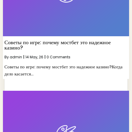
Советы по игре: почему мостбет это надежное
казино?
By
admin
|
14
May, 26
|
0 Comments
Советы по игре: почему мостбет это надежное казино?Когда
дело касается…