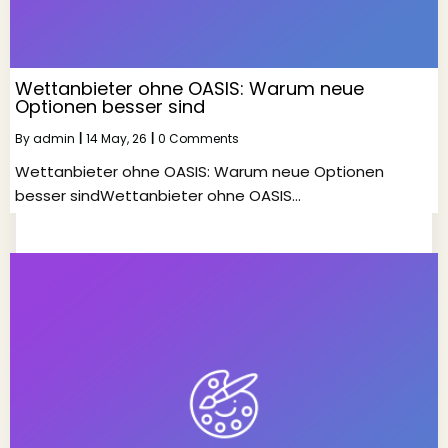
Wettanbieter ohne OASIS: Warum neue
Optionen besser sind
By
admin
|
14
May, 26
|
0 Comments
Wettanbieter ohne OASIS: Warum neue Optionen
besser sindWettanbieter ohne OASIS…