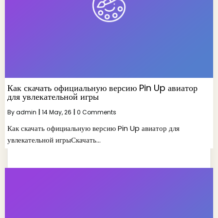
Как скачать официальную версию Pin Up авиатор
для увлекательной игры
By
admin
|
14
May, 26
|
0 Comments
Как скачать официальную версию Pin Up авиатор для
увлекательной игрыСкачать…