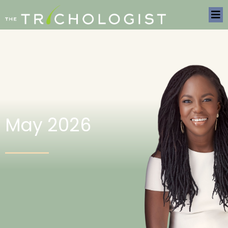
May 2026