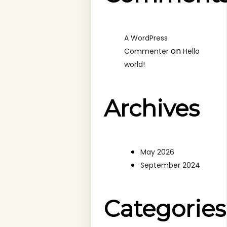
A WordPress
on
Commenter
Hello
world!
Archives
May 2026
September 2024
Categories